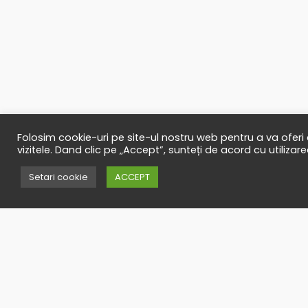
Folosim cookie-uri pe site-ul nostru web pentru a va oferi
vizitele. Dand clic pe „Accept”, sunteți de acord cu utilizar
Contact
Setari cookie
ACCEPT
Ai vreo intrebar
office@timbers
Suna-ne
(40)-727-795-
(40)-265-265-1